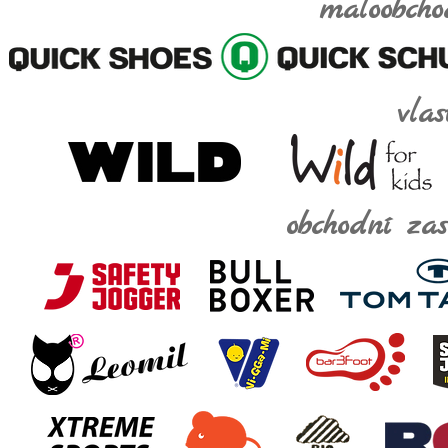
maloobcho
vla
obchodní za