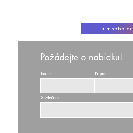
... a mnohé da
Požádejte o nabídku!
Jméno
Příjmení
Společnost