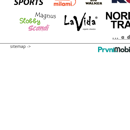
... a 
sitemap ->