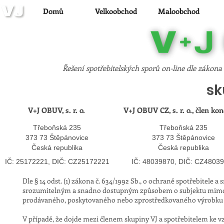
Domů
Velkoobchod
Maloobchod
Řešení spotřebitelských sporů on-line dle zákona 
sk
V+J OBUV, s. r. o.
V+J OBUV CZ, s. r. o., člen ko
Třeboňská 235
Třeboňská 235
373 73 Štěpánovice
373 73 Štěpánovice
Česká republika
Česká republika
​
​
IČ: 25172221, DIČ: CZ25172221
IČ: 48039870, DIČ: CZ4803
Dle § 14 odst. (1) zákona č. 634/1992 Sb., o ochraně spotřebitele 
srozumitelným a snadno dostupným způsobem o subjektu mimosou
prodávaného, poskytovaného nebo zprostředkovaného výrobku n
V případě, že dojde mezi členem skupiny VJ a spotřebitelem ke 