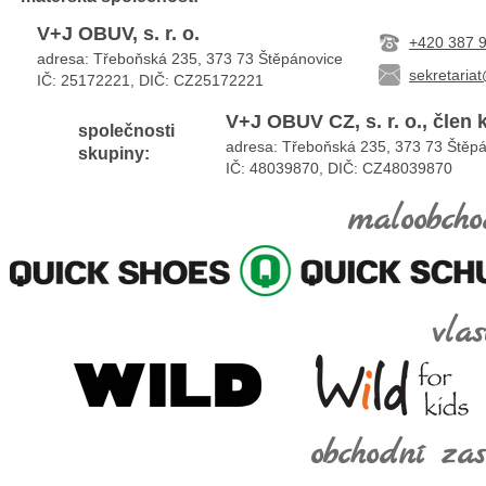
V+J OBUV, s. r. o.
+420 387 
adresa: Třeboňská 235, 373 73 Štěpánovice
sekretaria
IČ: 25172221, DIČ:
CZ25172221
V+J OBUV CZ, s. r. o., člen
společnosti
adresa: Třeboňská 235, 373 73 Štěp
skupiny:
IČ: 48039870, DIČ: CZ48039870
maloobcho
vla
obchodní za