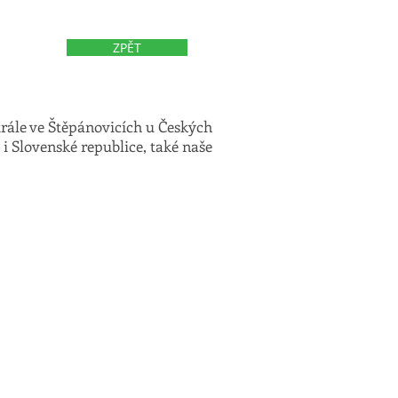
E-shop
B2B
ZPĚT
trále ve Štěpánovicích u Českých
i Slovenské republice, také naše
MICAM
- 24. 2. 2026.