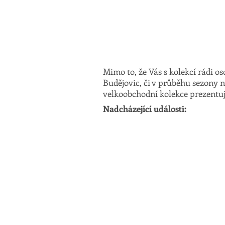
Domů
Velkoobch
Mimo to, že Vás s kolekcí rádi o
Budějovic, či v průběhu sezony n
velkoobchodní kolekce prezentu
Nadcházející události:
STYL &
K
13. - 15. 2. 