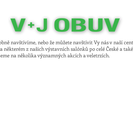
od
Maloobchod
Novinky
Společnost
sobně navštívíme, nebo že můžete navštívit Vy nás v naší cen
a některém z našich výstavních salónků po celé České a také 
jeme na několika významných akcích a veletrzích.
ABO
SHOES&BAGS
2026.
25. - 26. 2. 2026.
22. 
SALONKY VJ
m. 01 & 02 / 2026