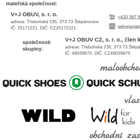
mateřská
společnost:
V+J OBUV, s. r. o.
+420 387 
adresa: Třeboňská 235, 373 73 Štěpánovice
sekretaria
IČ: 25172221, DIČ:
CZ25172221
V+J OBUV CZ, s. r. o., člen
společnosti
adresa: Třeboňská 235, 373 73 Štěp
skupiny:
IČ: 48039870, DIČ: CZ48039870
maloobcho
vla
obchodní za