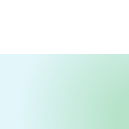
široká nabídka nejen obuvi,
ale i doplňků všeho druhu