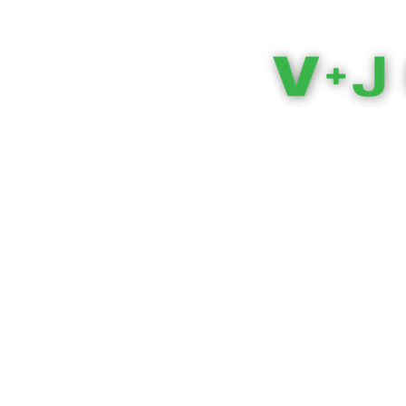
Domů
Velkoobchod
Maloobchod
velkoobchod 
VJ připravuje a zastupuje ty
nejprodávanější kolekce obuvi
Umožňujeme zákazníkům, dodavatelům, partnerům a vše