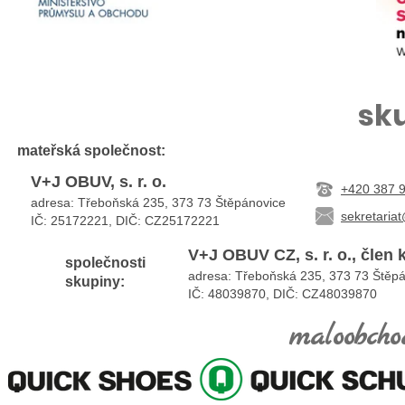
sk
mateřská
společnost:
V+J OBUV, s. r. o.
+420 387 
adresa: Třeboňská 235, 373 73 Štěpánovice
sekretaria
IČ: 25172221, DIČ:
CZ25172221
V+J OBUV CZ, s. r. o., člen
společnosti
adresa: Třeboňská 235, 373 73 Štěp
skupiny:
IČ: 48039870, DIČ: CZ48039870
maloobcho