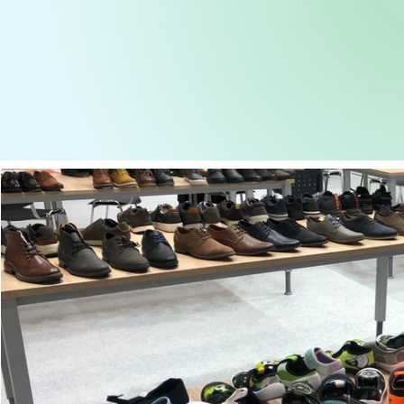
"Kolekce pro vás připravujeme a
vyrábíme po celém světě.
Prodejně se ale soustředíme
hlavně na to, co známe ze všeho
nejlépe, tedy střední evropu."