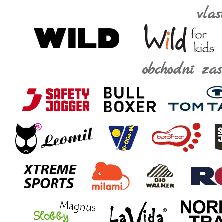
vla
obchodní za