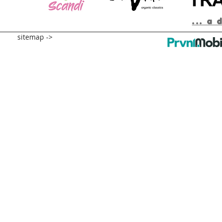
... a 
sitemap ->