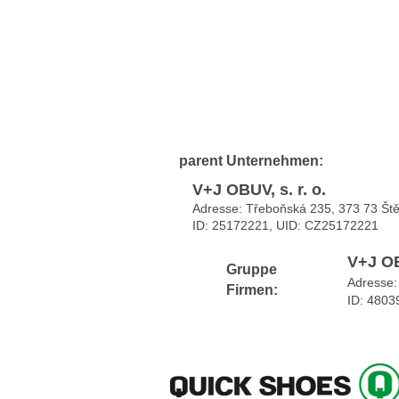
parent
Unternehmen:
V+J OBUV, s. r. o.
Adresse: Třeboňská 235, 373 73 Št
ID: 25172221, UID:
CZ25172221
V+J OB
Gruppe
Adresse:
Firmen:
ID: 4803