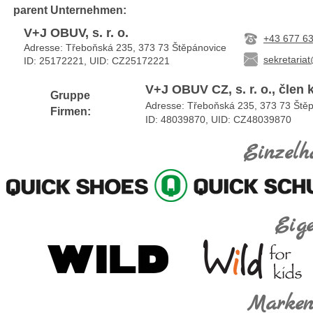
parent
Unternehmen:
V+J OBUV, s. r. o.
+43 677 6
Adresse: Třeboňská 235, 373 73 Štěpánovice
sekretaria
ID: 25172221, UID:
CZ25172221
V+J OBUV CZ, s. r. o., člen
Gruppe
Adresse: Třeboňská 235, 373 73 Ště
Firmen:
ID: 48039870, UID: CZ48039870
Einzelh
Eig
Marken