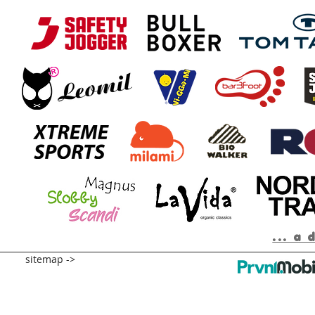
... a 
sitemap ->